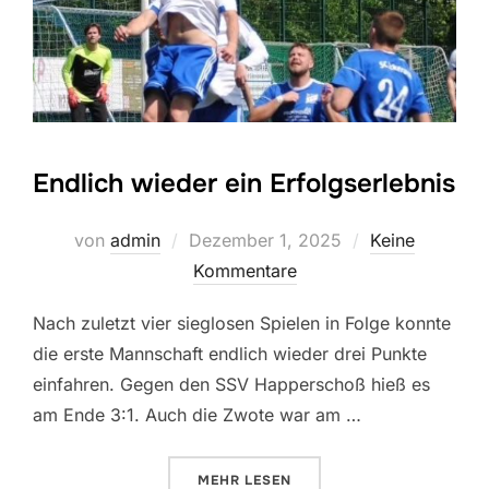
Endlich wieder ein Erfolgserlebnis
Veröffentlicht
von
admin
Dezember 1, 2025
Keine
am
Kommentare
Nach zuletzt vier sieglosen Spielen in Folge konnte
die erste Mannschaft endlich wieder drei Punkte
einfahren. Gegen den SSV Happerschoß hieß es
am Ende 3:1. Auch die Zwote war am …
ÜBER “ENDLICH WIEDER EIN ER
MEHR
LESEN