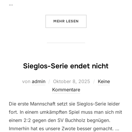
…
ÜBER “AM DONNERSTAG WARTET
MEHR
LESEN
Sieglos-Serie endet nicht
Veröffentlicht
von
admin
Oktober 8, 2025
Keine
am
Kommentare
Die erste Mannschaft setzt sie Sieglos-Serie leider
fort. In einem umkämpften Spiel muss man sich mit
einem 2:2 gegen den SV Buchholz begnügen.
Immerhin hat es unsere Zwote besser gemacht. …