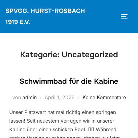
Zum
SPVGG. HURST-ROSBACH
Inhalt
SEIT
springen
1919 E.V.
Kategorie:
Uncategorized
Schwimmbad für die Kabine
Veröffentlicht
von
admin
April 1, 2026
Keine Kommentare
am
Unser Platzwart hat mal richtig einen springen
lassen! Seit neuestem verfügen wir in unserer
Kabine über einen schicken Pool. 🏊‍♂️ Während