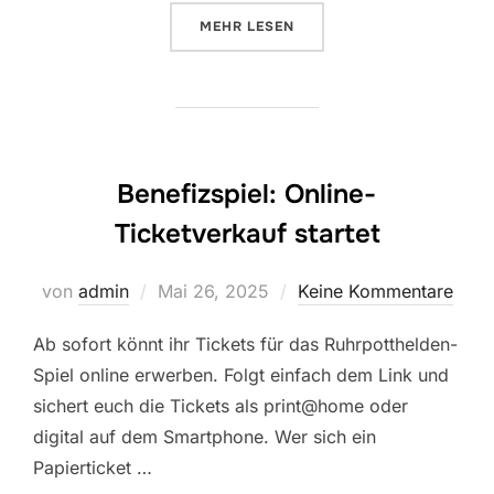
ÜBER “SPORTWOCHE DER SPVGG
MEHR
LESEN
Benefizspiel: Online-
Ticketverkauf startet
Veröffentlicht
von
admin
Mai 26, 2025
Keine Kommentare
am
Ab sofort könnt ihr Tickets für das Ruhrpotthelden-
Spiel online erwerben. Folgt einfach dem Link und
sichert euch die Tickets als print@home oder
digital auf dem Smartphone. Wer sich ein
Papierticket …