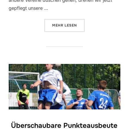
andere Vereine duschen gehen, drehen wir jetzt
gepflegt unsere …
ÜBER “SCHWIMMBAD FÜR DIE K
MEHR
LESEN
Überschaubare Punkteausbeute