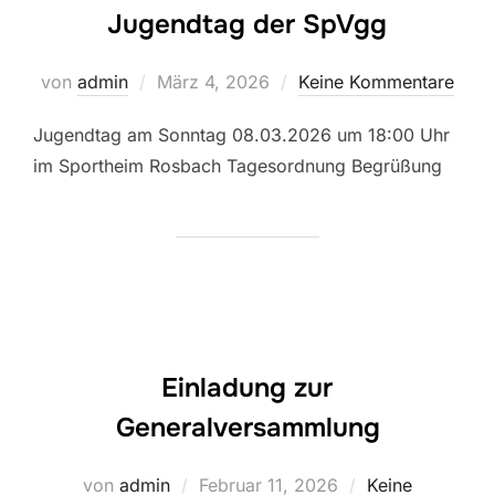
Jugendtag der SpVgg
Veröffentlicht
von
admin
März 4, 2026
Keine Kommentare
am
Jugendtag am Sonntag 08.03.2026 um 18:00 Uhr
im Sportheim Rosbach Tagesordnung Begrüßung
Einladung zur
Generalversammlung
Veröffentlicht
von
admin
Februar 11, 2026
Keine