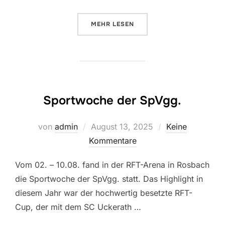
ÜBER “SIEGLOS-SERIE ENDET NI
MEHR
LESEN
Sportwoche der SpVgg.
Veröffentlicht
von
admin
August 13, 2025
Keine
am
Kommentare
Vom 02. – 10.08. fand in der RFT-Arena in Rosbach
die Sportwoche der SpVgg. statt. Das Highlight in
diesem Jahr war der hochwertig besetzte RFT-
Cup, der mit dem SC Uckerath …