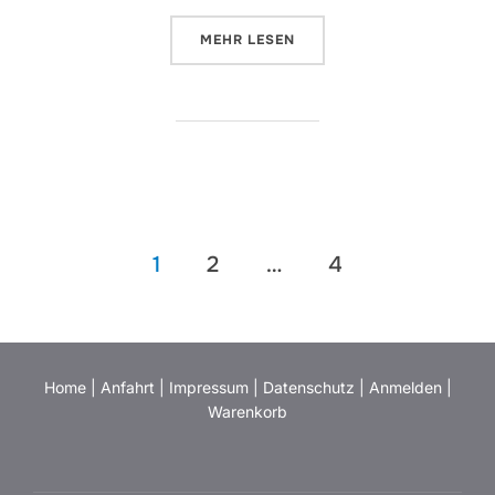
ÜBER “BENEFIZSPIEL: ONLINE-T
MEHR
LESEN
Seitennummerierung
1
2
…
4
der
Beiträge
Home
|
Anfahrt
|
Impressum
|
Datenschutz
|
Anmelden
|
Warenkorb